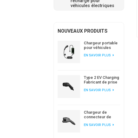
recharge pour
véhicules électriques
NOUVEAUX PRODUITS
Chargeur portable
pour véhicules
électriques
EN SAVOIR PLUS
Workersbee IEC
62196 Type 2 avec
courant réglable
Type 2 EV Charging
Fabricant de prise
EV AC standard
EN SAVOIR PLUS
européen
Chargeur de
connecteur de
prise IEC 62196
EN SAVOIR PLUS
CCS2 DC EV pour
station de charge
EV