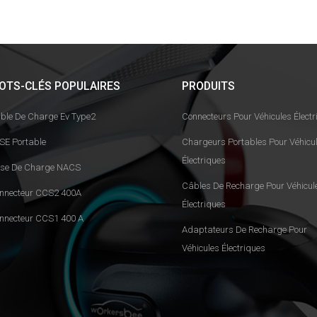
OTS-CLÉS POPULAIRES
PRODUITS
ble De Charge Ev Type2
Connecteurs Pour Véhicules Électr
SE Portable
Chargeurs Portables Pour Véhicu
Électriques
ise De Charge NACS
Câbles De Recharge Pour Véhicul
nnecteur CCS2 400A
Électriques
nnecteur CCS1 400 A
Adaptateurs De Recharge Pour
Véhicules Électriques