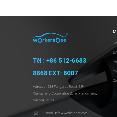
M
Câ
EV
Tél : +86 512-6683
Pr
Co
8868 EXT: 8007
Co
Adresse : 538 Fangqiao Road, SlP-
Xiangcheng Cooperative Zone, Xiangcheng,
Suzhou, China
E-mail : info@workersbee.com