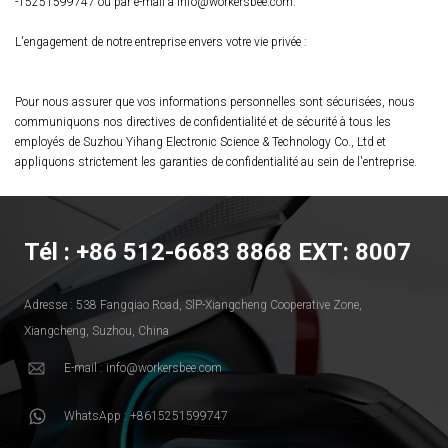
-15251599747 ou par e-mail à info@workersbee.com.
L'engagement de notre entreprise envers votre vie privée :
Pour nous assurer que vos informations personnelles sont sécurisées, nous
communiquons nos directives de confidentialité et de sécurité à tous les
employés de Suzhou Yihang Electronic Science & Technology Co., Ltd et
appliquons strictement les garanties de confidentialité au sein de l'entreprise.
Tél : +86 512-6683 8868 EXT: 8007
Adresse : 538 Fangqiao Road, SlP-Xiangcheng Cooperative Zone,
Xiangcheng, Suzhou, China
E-mail : info@workersbee.com
WhatsApp : +8615251599747