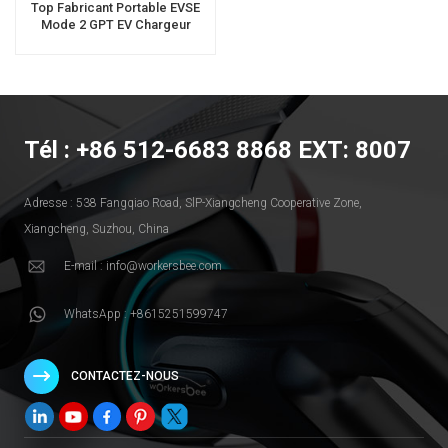
Top Fabricant Portable EVSE
Mode 2 GPT EV Chargeur
Tél : +86 512-6683 8868 EXT: 8007
Adresse : 538 Fangqiao Road, SlP-Xiangcheng Cooperative Zone,
Xiangcheng, Suzhou, China
E-mail : info@workersbee.com
WhatsApp : +8615251599747
CONTACTEZ-NOUS