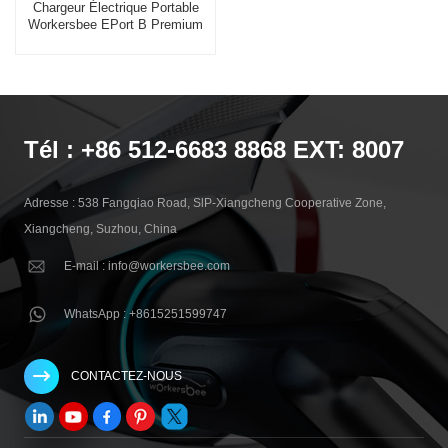
Chargeur Électrique Portable
Workersbee EPort B Premium
Type 2
Tél : +86 512-6683 8868 EXT: 8007
Adresse : 538 Fangqiao Road, SlP-Xiangcheng Cooperative Zone,
Xiangcheng, Suzhou, China
E-mail : info@workersbee.com
WhatsApp : +8615251599747
CONTACTEZ-NOUS