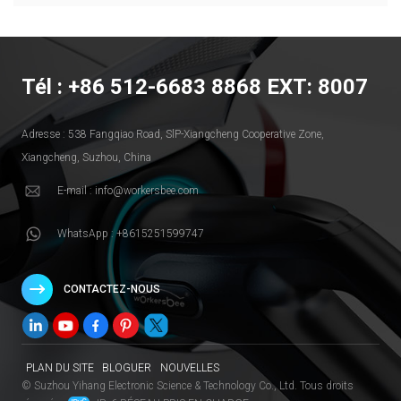
Tél : +86 512-6683 8868 EXT: 8007
Adresse : 538 Fangqiao Road, SlP-Xiangcheng Cooperative Zone,
Xiangcheng, Suzhou, China
E-mail : info@workersbee.com
WhatsApp : +8615251599747
CONTACTEZ-NOUS
PLAN DU SITE
BLOGUER
NOUVELLES
© Suzhou Yihang Electronic Science & Technology Co., Ltd. Tous droits