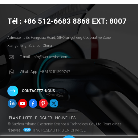
Tél : +86 512-6683 8868 EXT: 8007
Adresse : 538 Fangqiao Road, SlP-Xiangcheng Cooperative Zone,
Xiangcheng, Suzhou, China
E-mail : info@workersbee.com
WhatsApp : +8615251599747
CONTACTEZ-NOUS
PLAN DU SITE
BLOGUER
NOUVELLES
© Suzhou Yihang Electronic Science & Technology Co., Ltd. Tous droits
réservés .
IPv6 RÉSEAU PRIS EN CHARGE