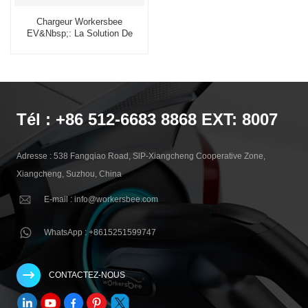
Chargeur Workersbee
EV&nbsp;: La Solution De
Recharge Portable Ultime GBT
EV
Tél : +86 512-6683 8868 EXT: 8007
Adresse : 538 Fangqiao Road, SlP-Xiangcheng Cooperative Zone,
Xiangcheng, Suzhou, China
E-mail : info@workersbee.com
WhatsApp : +8615251599747
CONTACTEZ-NOUS